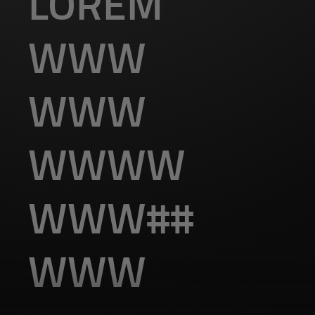
LOREM
WWW
WWW
WWWW
WWW##
WWW